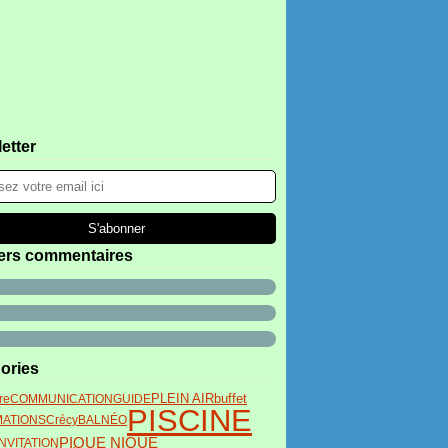
etter
ers commentaires
ories
buffet
PLEIN AIR
re
COMMUNICATION
GUIDE
PISCINE
MATIONS
Crécy
BALNÉO
PIQUE NIQUE
INVITATION