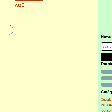
AOÛT
Newsl
Derni
Catég
Ouvertu
INFOR
reprise