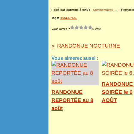
Posté par loptimiste à 09:35 -
Commentaires [
…
]
- Permalien
Tags:
RANDONUE
Vous aimez ?
0 vote
RANDONUE NOCTURNE
Vous aimerez aussi :
RANDONUE
RANDONUE
SOIRÉE le 6
REPORTÉE au 8
AOÛT
août