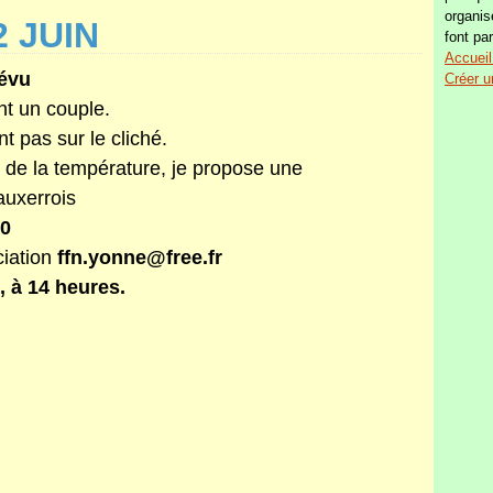
organis
 JUIN
font par
Accueil
révu
Créer u
nt un couple.
 pas sur le cliché.
e de la température, je propose une
xerrois
30
ciation
ffn.yonne@free.fr
, à 14 heures.