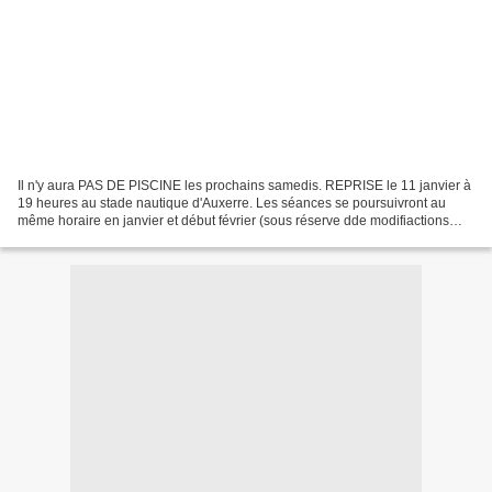
Il n'y aura PAS DE PISCINE les prochains samedis. REPRISE le 11 janvier à
19 heures au stade nautique d'Auxerre. Les séances se poursuivront au
même horaire en janvier et début février (sous réserve dde modifiactions
ultérieures). Un sondage est à disposition...