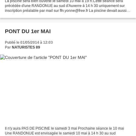
La piscine sera bien ouverte le samedi 10 mai à 19 h.Cette séance sera
précédée d'une RANDONUE au sud d'Auxerre à 14 h 30 uniquement sur
inscription préalable par mail sur ffn.yonne@free.fr La piscine devait aussi
être ouverte les 17 et 24 mai A bien...
PONT DU 1er MAI
Publié le 01/05/2014 à 12:03
Par
NATURISTES 89
Il n'y aura PAS DE PISCINE le samedi 3 mai Prochaine séance le 10 mai
Une RANDONUE est envisagée le samedi 10 mai à 14 h 30 au sud