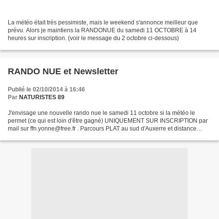
La météo était très pessimiste, mais le weekend s'annonce meilleur que
prévu. Alors je maintiens la RANDONUE du samedi 11 OCTOBRE à 14
heures sur inscription. (voir le message du 2 octobre ci-dessous)
RANDO NUE et Newsletter
Publié le 02/10/2014 à 16:46
Par
NATURISTES 89
J'envisage une nouvelle rando nue le samedi 11 octobre si la météo le
permet (ce qui est loin d'être gagné) UNIQUEMENT SUR INSCRIPTION par
mail sur ffn.yonne@free.fr . Parcours PLAT au sud d'Auxerre et distance
modulabe. Endroit TRÈS TRANQUILLE dans les...