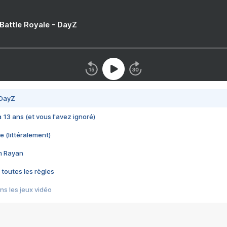
 Battle Royale - DayZ
 DayZ
 a 13 ans (et vous l'avez ignoré)
e (littéralement)
im Rayan
 toutes les règles
s les jeux vidéo
us choquant de Rockstar ? - Le scandale BULLY
e plus moche de Steam