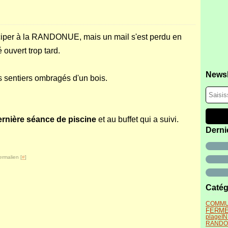
ticiper à la RANDONUE, mais un mail s'est perdu en
ouvert trop tard.
Newsl
 sentiers ombragés d'un bois.
ernière séance de piscine
et au buffet qui a suivi.
Derni
ermalien [
#
]
Catég
COMMU
FERM
plage
I
RANDON