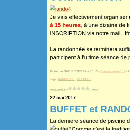
Je vais effectivement organiser
à 15 heures
, à une dizaine d
INSCRIPTION via notre mail. ff
La randonnée se terminera suffi
participent à l'ultime séance de
Posté par NATURISTES 89 à 10:15 -
Commentaires [
…
]
- P
Tags:
RANDONUE
,
PLEIN AIR
Vous aimez ?
0 vote
22 mai 2017
BUFFET et RAN
La dernière séance de piscine de
Comme c'est la traditio