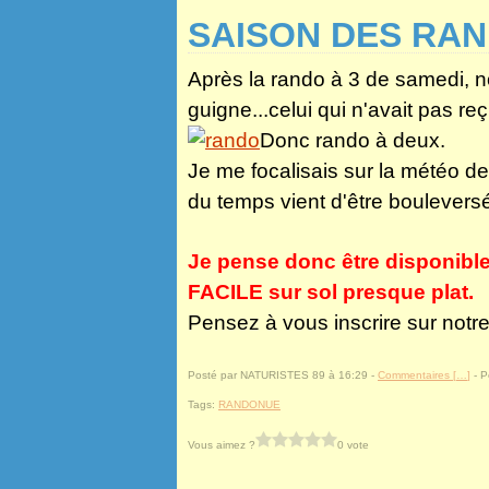
SAISON DES RA
Après la rando à 3 de samedi, no
guigne...celui qui n'avait pas r
Donc rando à deux.
Je me focalisais sur la météo de
du temps vient d'être boulevers
Je pense donc être disponib
FACILE sur sol presque plat.
Pensez à vous inscrire sur notre
Posté par NATURISTES 89 à 16:29 -
Commentaires [
…
]
- P
Tags:
RANDONUE
Vous aimez ?
0 vote