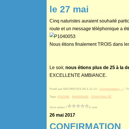
le 27 mai
Cinq naturistes auraient souhaité par
route et un message téléphonique a été 
Nous étions finalement TROIS dans les
Le soir,
nous étions plus de 25 à la d
EXCELLENTE AMBIANCE.
Posté par NATURISTES 89 à 11:13 -
Commentaires [
…
]
- P
Tags:
PISCINE
,
RANDONUE
,
CONVIVIALITÉ
Vous aimez ?
0 vote
26 mai 2017
CONFIRMATION