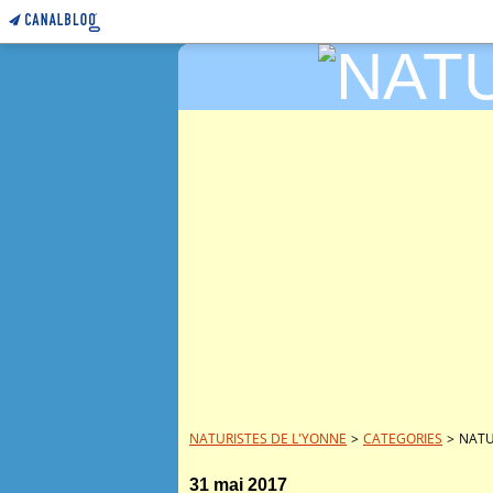
NATURISTES DE L'YONNE
>
CATEGORIES
>
NATU
31 mai 2017