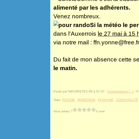
alimenté par les adhérents.
Venez nombreux.
Si la météo le p
dans l'Auxerrois
le 27 mai à 15
via notre mail : ffn.yonne@free.fr
Du fait de mon absence cette 
le matin.
Posté par NATURISTES 89 à 07:37 -
Commentaires [
…
]
- P
Tags:
PISCINE
,
RANDONUE
,
PLEIN AIR
,
CONVIVIALITÉ
Vous aimez ?
0 vote