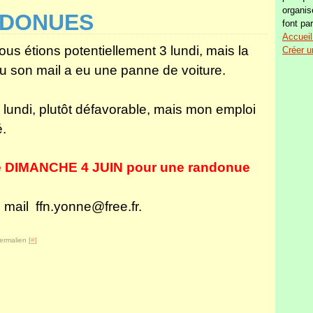
organis
NDONUES
font par
Accueil
us étions potentiellement 3 lundi, mais la
Créer u
eçu son mail a eu une panne de voiture.
 lundi, plutôt défavorable, mais mon emploi
é.
le DIMANCHE 4 JUIN pour une randonue
 mail ffn.yonne@free.fr.
ermalien [
#
]