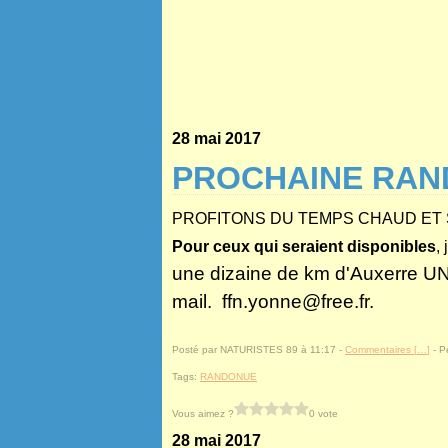
28 mai 2017
PROCHAINE RA
PROFITONS DU TEMPS CHAUD ET 
Pour ceux qui seraient disponibles
,
une dizaine de km d'Auxerre
mail. ffn.yonne@free.fr.
Posté par NATURISTES 89 à 11:17 -
Commentaires [
…
]
- P
Tags:
RANDONUE
Vous aimez ?
0 vote
28 mai 2017