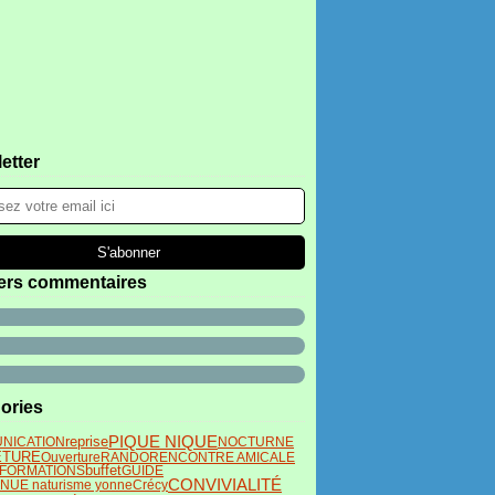
etter
ers commentaires
ories
PIQUE NIQUE
NICATION
reprise
NOCTURNE
ETURE
Ouverture
RANDO
RENCONTRE AMICALE
buffet
NFORMATIONS
GUIDE
CONVIVIALITÉ
UE naturisme yonne
Crécy