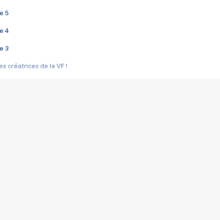
e 5
e 4
e 3
s créatrices de la VF !
e 2
e 1
e Mektoub My Love arrive enfin ! Rencontre avec Shaïn Boumedine et Sal
i : après Toni en famille
elle réalise le bouleversant Dites lui que je l'aime
ais ! Rencontre autour de Vie privée de Rebecca Zlotowski
 de Marguerite, Grave... Rencontre avec Ella Rumpf
 Les Rêveurs, un film intime sur la santé mentale