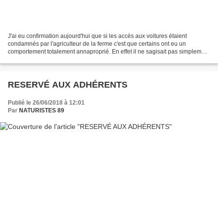
J'ai eu confirmation aujourd'hui que si les accès aux voitures étaient
condamnés par l'agriculteur de la ferme c'est que certains ont eu un
comportement totalement annaproprié. En effet il ne sagisait pas simplement
de roulage en bord de champ mais de...
RESERVÉ AUX ADHÉRENTS
Publié le 26/06/2018 à 12:01
Par
NATURISTES 89