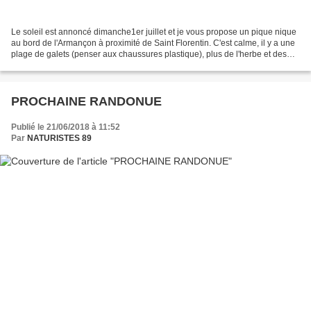
Le soleil est annoncé dimanche1er juillet et je vous propose un pique nique
au bord de l'Armançon à proximité de Saint Florentin. C'est calme, il y a une
plage de galets (penser aux chaussures plastique), plus de l'herbe et des
coins ombragés tout près....
PROCHAINE RANDONUE
Publié le 21/06/2018 à 11:52
Par
NATURISTES 89