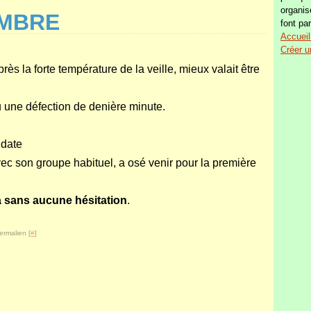
organis
OMBRE
font par
Accueil
Créer u
rès la forte température de la veille, mieux valait être
u une défection de denière minute.
 date
vec son groupe habituel, a osé venir pour la première
ra sans aucune hésitation
.
ermalien [
#
]