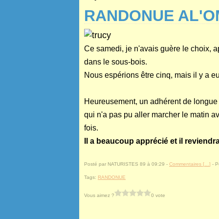
RANDONUE AL'
Ce samedi, je n'avais guère le choix, ap
dans le sous-bois.
Nous espérions être cinq, mais il y a e
Heureusement, un adhérent de longue
qui n'a pas pu aller marcher le matin a
fois.
Il a beaucoup apprécié et il reviend
Posté par NATURISTES 89 à 09:29 -
Commentaires [
…
]
- P
Tags:
RANDONUE
Vous aimez ?
0 vote