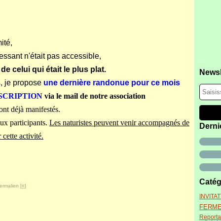
ité,
essant n'était pas accessible,
celui qui était le plus plat.
Newsl
, je propose
une dernière randonue pour ce mois
NSCRIPTION
via le mail de notre association
sont déjà manifestés.
x participants.
Les naturistes peuvent venir accompagnés de
Derni
 cette activité.
Catég
ermalien [
#
]
INVITA
FERM
Report