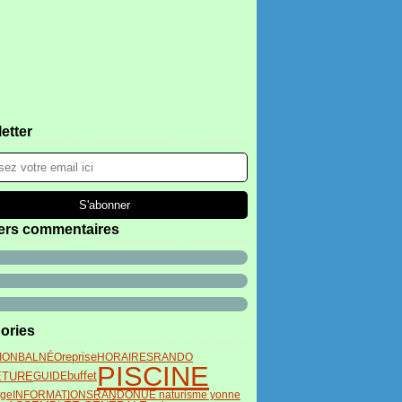
etter
ers commentaires
ories
TION
BALNÉO
reprise
HORAIRES
RANDO
PISCINE
buffet
ETURE
GUIDE
age
INFORMATIONS
RANDONUE naturisme yonne