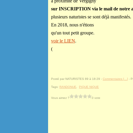
à proximité de Vergigny
sur INSCRIPTION
via le mail de notre 
plusieurs naturistes se sont déjà manifestés.
En 2018, nous n'étions
qu'un tout petit groupe.
voir le LIEN
.
(
Posté par NATURISTES 89 à 18:29 -
Commentaires [
…
]
- P
Tags:
RANDONUE
,
PIQUE NIQUE
Vous aimez ?
0 vote