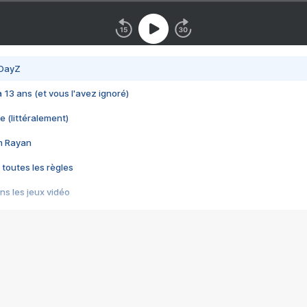
 DayZ
 a 13 ans (et vous l'avez ignoré)
e (littéralement)
im Rayan
 toutes les règles
s les jeux vidéo
us choquant de Rockstar ? - Le scandale BULLY
e plus moche de Steam
du RÊVE tourne au CAUCHEMAR
pendant 8 heures