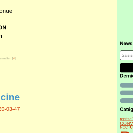
donue
ION
n
Newsl
ermalien [
#
]
Derni
scine
Catég
reprise
CONVI
NOCTU