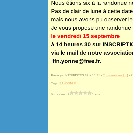
Nous étions six à la randonue n
Pas de clair de lune à cette date
mais nous avons pu observer les
J
e vous propose une randonue
le vendredi 15 septembre
à
14 heures 30
sur INSCRIPT
via le mail de notre associatio
ffn.yonne@free.fr
.
Posté par NATURISTES 89 à 15:21 -
Commentaires [
…
]
- P
Tags:
RANDONUE
Vous aimez ?
0 vote