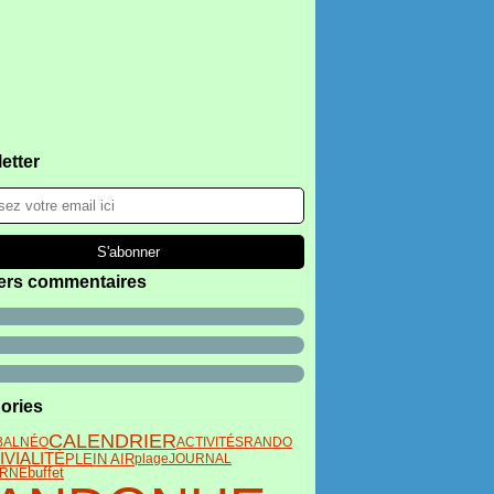
etter
ers commentaires
ories
CALENDRIER
BALNÉO
ACTIVITÉS
RANDO
VIALITÉ
PLEIN AIR
plage
JOURNAL
buffet
RNE