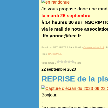
J
e vous propose donc une ran
le mardi 26 septembre
à
14 heures 30
sur INSCRIPT
via le mail de notre associatio
ffn.yonne@free.fr
.
Posté par NATURISTES 89 à 20:07 -
Commentaires [
…
]
- P
Tags:
RANDONUE
Vous aimez ?
0 vote
22 septembre 2023
REPRISE de la pi
Bonjour,
.