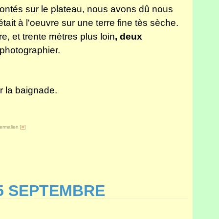
Janv
Févr
Janv
Janv
Mai
Juin
Juil
Aoû
Sep
Oct
Nov
ontés sur le plateau, nous avons dû nous
Janv
Mar
Mai
Juin
Juil
Aoû
Sep
Oct
Janv
Avri
Mai
Juin
Juil
Aoû
Sep
tait à l'oeuvre sur une terre fine tès sèche.
Mar
Avri
Mai
Juin
Juil
Juil
e, et trente mètres plus loin
, deux
Févr
Mar
Avri
Mai
Juin
Juin
Janv
Févr
Mar
Avri
Mai
photographier.
Janv
Févr
Mar
Avri
Janv
Févr
Mar
Janv
Févr
Janv
r la baignade.
ermalien [
#
]
5 SEPTEMBRE