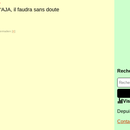
.
'AJA, il faudra sans doute
ermalien [
#
]
Rech
Vis
Depuis
Contac