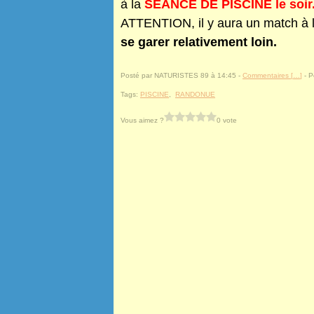
à la
SÉANCE DE PISCINE le soir
ATTENTION, il y aura un match à l
se garer relativement loin.
Posté par NATURISTES 89 à 14:45 -
Commentaires [
…
]
- P
Tags:
PISCINE
,
RANDONUE
Vous aimez ?
0 vote