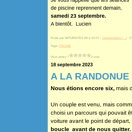
Je vous rappelle que les séances
de piscine reprennent demain,
samedi 23 septembre.
A bientôt. Lucien
Posté par NATURISTES 89 à 20:07 -
Commentaires [
…
]
- P
Tags:
PISCINE
Vous aimez ?
0 vote
18 septembre 2023
A LA RANDONUE
Nous étions encore six,
mais d
Un couple est venu, mais comme
choisi un parcours qui pouvait ê
voiture avant le point de départ,
boucle avant de nous quitter.