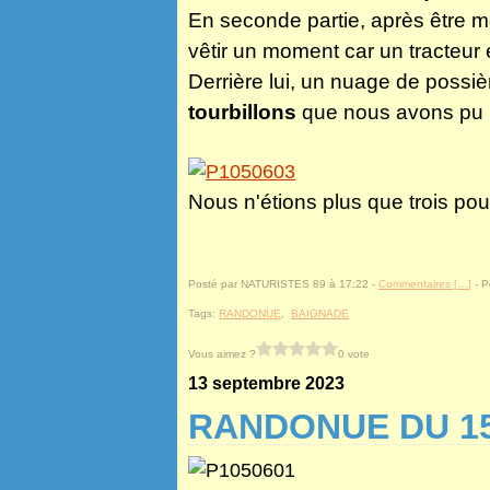
En seconde partie, après être m
vêtir un moment car un tracteur é
Derrière lui, un nuage de possièr
tourbillons
que nous avons pu 
Nous n'étions plus que trois pou
Posté par NATURISTES 89 à 17:22 -
Commentaires [
…
]
- P
Tags:
RANDONUE
,
BAIGNADE
Vous aimez ?
0 vote
13 septembre 2023
RANDONUE DU 1