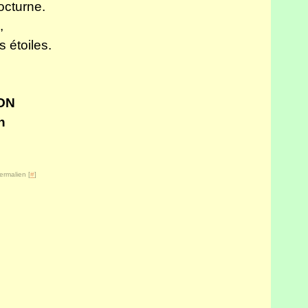
octurne.
,
 étoiles.
ION
n
ermalien [
#
]