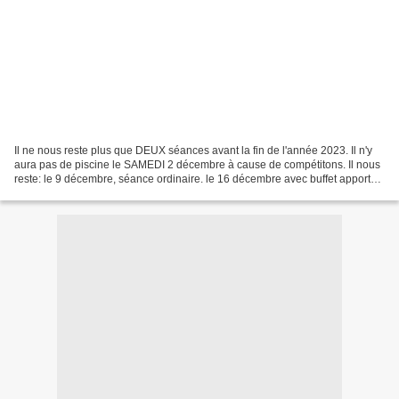
Il ne nous reste plus que DEUX séances avant la fin de l'année 2023. Il n'y
aura pas de piscine le SAMEDI 2 décembre à cause de compétitons. Il nous
reste: le 9 décembre, séance ordinaire. le 16 décembre avec buffet apporté
par les adhérents. A bient...