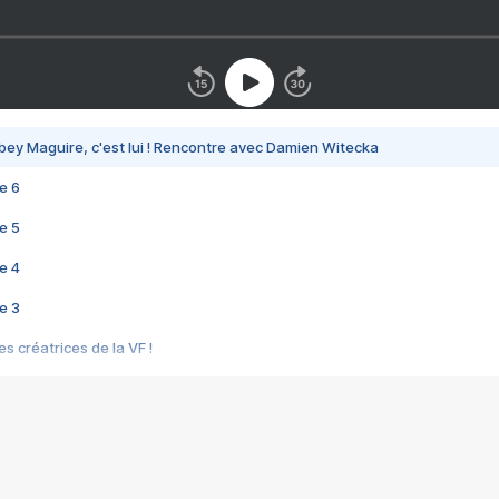
bey Maguire, c'est lui ! Rencontre avec Damien Witecka
e 6
e 5
e 4
e 3
s créatrices de la VF !
e 2
e 1
e Mektoub My Love arrive enfin ! Rencontre avec Shaïn Boumedine et Sal