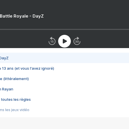
 Battle Royale - DayZ
 DayZ
 a 13 ans (et vous l'avez ignoré)
e (littéralement)
im Rayan
 toutes les règles
s les jeux vidéo
us choquant de Rockstar ? - Le scandale BULLY