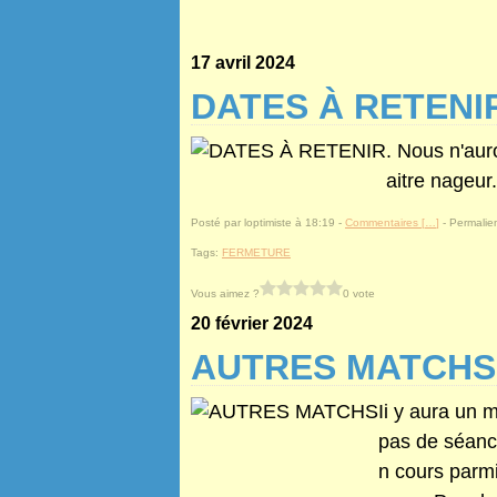
17 avril 2024
DATES À RETENI
. Nous n'aur
aitre nageur
Posté par loptimiste à 18:19 -
Commentaires [
…
]
- Permalien
Tags:
FERMETURE
Vous aimez ?
0 vote
20 février 2024
AUTRES MATCHS
Ii y aura un 
pas de séance
n cours parm