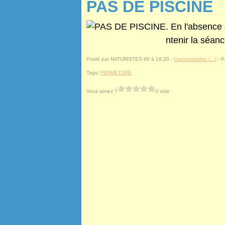
PAS DE PISCINE
. En l'absence
ntenir la séanc
Posté par NATURISTES 89 à 18:20 -
Commentaires [
…
]
- P
Tags:
FERMETURE
Vous aimez ?
0 vote