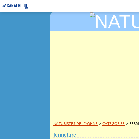
NATURISTES DE L'YONNE
>
CATEGORIES
>
FERM
fermeture