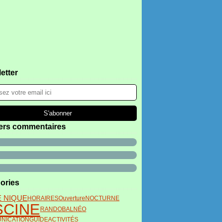
etter
ers commentaires
ories
E NIQUE
HORAIRES
Ouverture
NOCTURNE
SCINE
RANDO
BALNÉO
NICATION
GUIDE
ACTIVITÉS