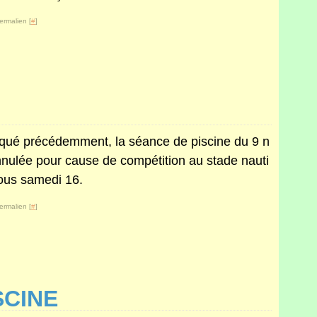
ermalien [
#
]
qué précédemment, la séance de piscine du 9 n
nulée pour cause de compétition au stade nauti
ous samedi 16.
ermalien [
#
]
SCINE