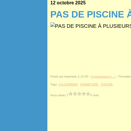
12 octobre 2025
PAS DE PISCINE 
Posté par loptimiste à 12:00 -
Commentaires [
…
]
- Permalien
Tags:
CALENDRIER
,
FERMETURE
,
PISCINE
Vous aimez ?
0 vote