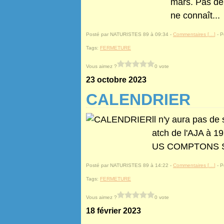
mars. Pas de
ne connaît...
Posté par NATURISTES 89 à 09:34 -
Commentaires [
…
]
- P
Tags:
FERMETURE
Vous aimez ?
0 vote
23 octobre 2023
CALENDRIER
ll n'y aura pas de
atch de l'AJA à 1
US COMPTONS SU
Posté par NATURISTES 89 à 14:22 -
Commentaires [
…
]
- P
Tags:
FERMETURE
Vous aimez ?
0 vote
18 février 2023