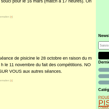
 souci pour le 16 mars (match à 17 heures). On
ermalien [
#
]
Newsl
 séance de pisicine le 28 octobre en raison du m
Derni
9 h le 11 novembre du fait des compétitions. NO
R VOUS aux autres séances.
ermalien [
#
]
Catég
PIQU
PI
COMMU