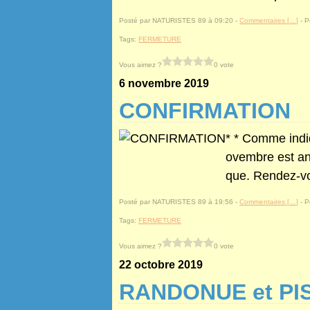
Posté par NATURISTES 89 à 09:20 -
Commentaires [
…
]
- P
Tags:
FERMETURE
Vous aimez ?
0 vote
6 novembre 2019
CONFIRMATION
* * Comme indi
ovembre est an
que. Rendez-v
Posté par NATURISTES 89 à 19:56 -
Commentaires [
…
]
- P
Tags:
FERMETURE
Vous aimez ?
0 vote
22 octobre 2019
RANDONUE et PI