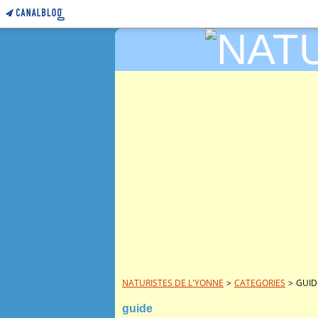
NATURISTES DE L'YONNE
>
CATEGORIES
>
GUID
guide