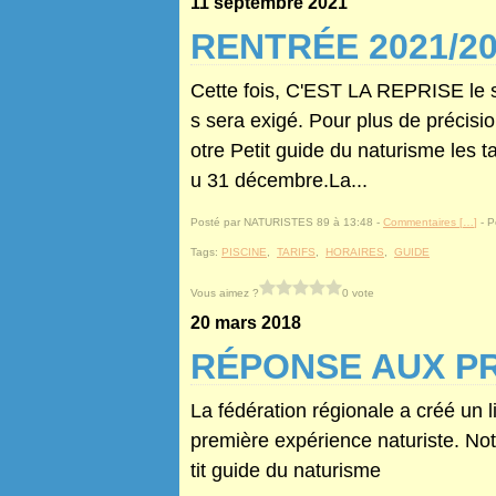
11 septembre 2021
RENTRÉE 2021/2
Cette fois, C'EST LA REPRISE le s
s sera exigé. Pour plus de précis
otre Petit guide du naturisme les t
u 31 décembre.La...
Posté par NATURISTES 89 à 13:48 -
Commentaires [
…
]
- P
Tags:
PISCINE
,
TARIFS
,
HORAIRES
,
GUIDE
Vous aimez ?
0 vote
20 mars 2018
RÉPONSE AUX P
La fédération régionale a créé un li
première expérience naturiste. Notr
tit guide du naturisme