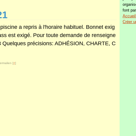
organis
font par
21
Accueil
Créer u
scine a repris à l'horaire habituel. Bonnet exig
pass est exigé. Pour toute demande de renseigne
 63 Quelques précisions: ADHÉSION, CHARTE, C
ermalien [
#
]