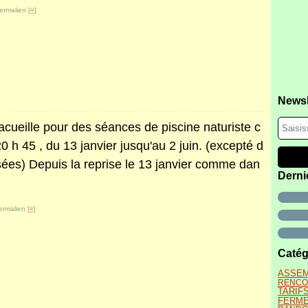
ermalien [
#
]
Newsl
cueille pour des séances de piscine naturiste c
h 45 , du 13 janvier jusqu'au 2 juin. (excepté d
sées) Depuis la reprise le 13 janvier comme dan
Derni
ermalien [
#
]
Catég
ASSEM
RENCO
TARIF
FERM