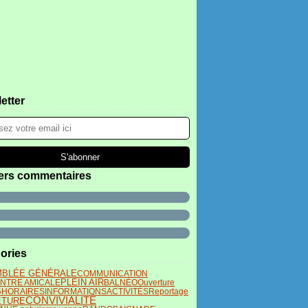
etter
ers commentaires
ories
BLÉE GÉNÉRALE
COMMUNICATION
PLEIN AIR
NTRE AMICALE
BALNÉO
Ouverture
S
HORAIRES
INFORMATIONS
ACTIVITÉS
Reportage
CONVIVIALITÉ
ETURE