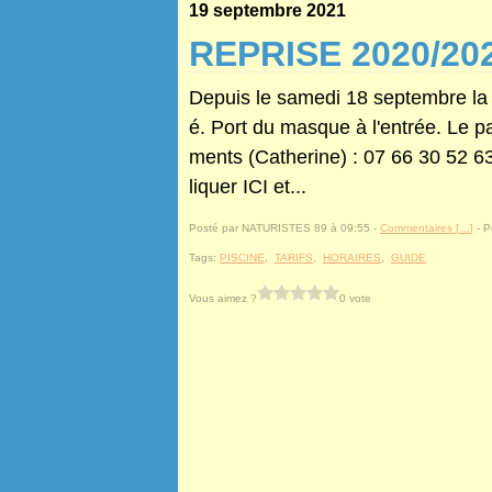
19 septembre 2021
REPRISE 2020/20
Depuis le samedi 18 septembre la pi
é. Port du masque à l'entrée. Le 
ments (Catherine) : 07 66 30 52
liquer ICI et...
Posté par NATURISTES 89 à 09:55 -
Commentaires [
…
]
- P
Tags:
PISCINE
,
TARIFS
,
HORAIRES
,
GUIDE
Vous aimez ?
0 vote