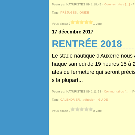
Posté par NATURISTES 89 à 18:49 -
Commentaires [
…
]
- P
Tags:
PRÉJUGÉS
,
GUIDE
Vous aimez ?
1 vote
17 décembre 2017
RENTRÉE 2018
Le stade nautique d'Auxerre nous a
haque samedi de 19 heures 15 à 20 
ates de fermeture qui seront préci
s la plupart...
Posté par NATURISTES 89 à 11:28 -
Commentaires [
…
]
- P
Tags:
CALENDRIER
,
adhésion
,
GUIDE
Vous aimez ?
0 vote